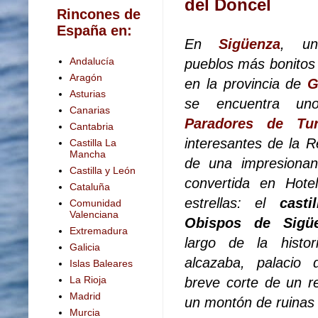
del Doncel
Rincones de
España en:
En
Sigüenza
, u
Andalucía
pueblos más bonito
Aragón
en la provincia de
G
Asturias
se encuentra un
Canarias
Paradores de Tu
Cantabria
interesantes de la R
Castilla La
Mancha
de una impresionant
Castilla y León
convertida en Hote
Cataluña
estrellas: el
casti
Comunidad
Valenciana
Obispos de Sigü
Extremadura
largo de la histo
Galicia
alcazaba, palacio 
Islas Baleares
La Rioja
breve corte de un re
Madrid
un montón de ruinas 
Murcia