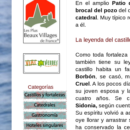
En el amplio
Patio
brocal del pozo
del q
catedral
. Muy típico 
a él.
La leyenda del casti
Como toda fortaleza
también tiene su le
castillo habita un 
Borbón
, se casó, 
Cruel
. A los pocos dí
Categorías
su joven esposa y la
cuatro años. Se 
Sidonia,
según cuenta
Su espíritu volvió a 
oye llorar y arrastra
ha conservado la cel