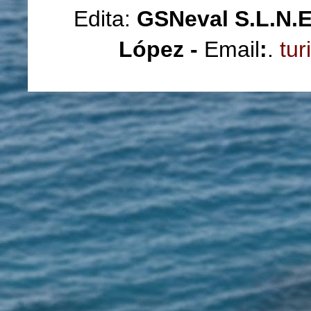
Edita:
GSNeval S.L.N.
López -
Email
:
.
tur