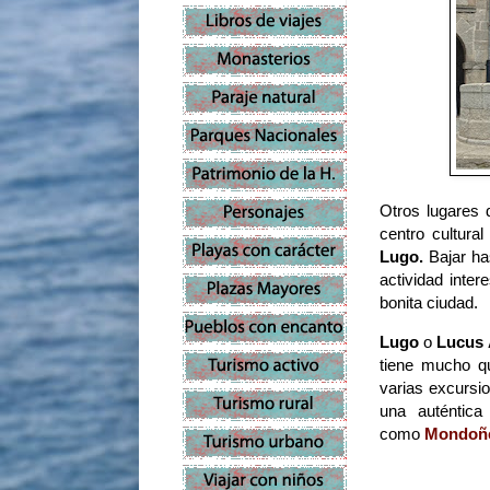
Otros lugares 
centro cultural
Lugo.
B
ajar ha
actividad inte
bonita ciudad.
Lugo
o
Lucus 
tiene mucho qu
varias excursio
una auténtica
como
Mondoñ