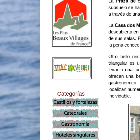
La
Praza de 
subsuelo se ha
a través de una 
La
Casa dos M
descubierta en
de sus salas. 
la pena conocer
Otro bello ri
triangular es
levanta una fu
ofrecen una be
gastronómica.
localizan nume
Categorías
inolvidable.