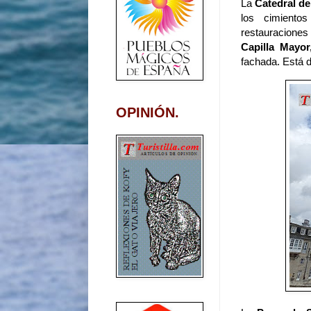
La
Catedral de
los cimiento
restauracione
Capilla Mayor
fachada. Está 
OPINIÓN.