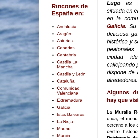
Lugo
es 
Rincones de
situada en e
España en:
en la comu
Galicia
. Su
Andalucía
deliciosa g
Aragón
Asturias
histórico y
Canarias
peatonales
Cantabria
ciudad id
Castilla La
callejeando p
Mancha
dispone de 
Castilla y León
alrededores.
Cataluña
Comunidad
Algunos d
Valenciana
hay que vis
Extremadura
Galicia
La
Muralla 
Islas Baleares
duda, el monu
La Rioja
cercano a los d
Madrid
centro histór
Murcia
Patrimonio d