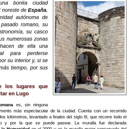
una bonita ciudad
l noreste de
España
,
nidad autónoma de
 pasado romano, su
astronomía, su casco
 sus numerosas zonas
 hacen de ella una
eal para perderse
or su interior y, si se
más tiempo, por sus
e los lugares que
itar en Lugo
Romana
es, sin ninguna
mento más espectacular de la ciudad. Cuenta con un recorrido
os kilómetros, levantado a finales del siglo III,
que recorre todo el
ico y por la que se puede pasear. La muralla fue declarada
e la Humanidad
en el 2000 y es la muralla mejor conservada del