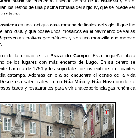
Santa María
se encuentra ubicada detrás de la
catedral
y en el
llan
los restos de una piscina romana del siglo IV, que se puede ver
cristalera.
osaicos
es una
antigua casa romana de finales del siglo III que fue
 el año 2000 y
que posee unos mosaicos en el pavimento de varias
Representan motivos geométricos y son una maravilla que merece
.
ncón de la ciudad es la
Praza do Campo
. Esta pequeña plaza
 uno de los lugares con más encanto de
Lugo
. En su centro se
ente barroca de 1754 y los soportales de los edificios colindantes
lla estampa. Además en ella se encuentra el centro de la vida
 Desde ella salen calles como
Rúa Miño
y
Rúa Nova
donde se
rosos bares y restaurantes para vivir una experiencia gastronómica