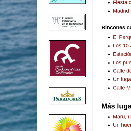
Fiesta d
Madrid 
Rincones c
El Parq
Los 10 
Estació
Los pue
Calle de
Un luga
Calle M
Más luga
Maru, u
Un huer