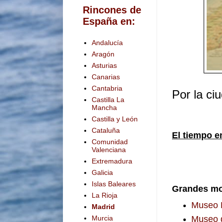
Rincones de
España en:
Andalucía
Aragón
Asturias
Canarias
Cantabria
Por la ci
Castilla La
Mancha
Castilla y León
Cataluña
El tiempo e
Comunidad
Valenciana
Extremadura
Galicia
Islas Baleares
Grandes mo
La Rioja
Museo N
Madrid
Murcia
Museo d