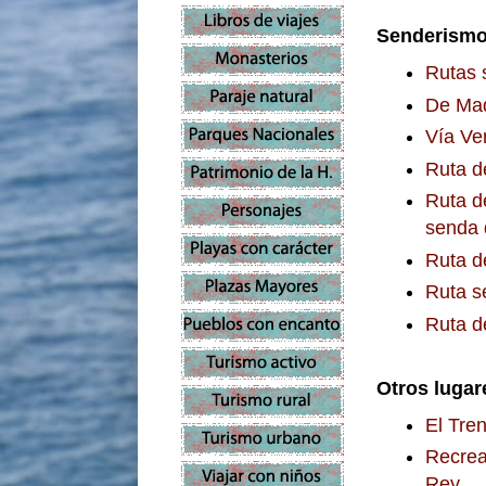
Senderismo
Rutas 
De Mad
Vía Ve
Ruta d
Ruta d
senda 
Ruta d
Ruta s
Ruta d
Otros lugar
El Tren
Recrea
Rey