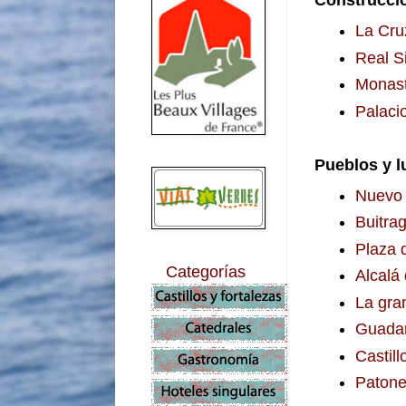
Construcci
La Cru
Real Si
Monast
Palaci
Pueblos y l
Nuevo 
Buitra
Plaza 
Categorías
Alcalá
La gra
Guadar
Castil
Patone