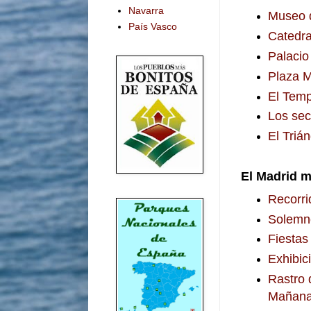
Navarra
Museo 
País Vasco
Catedra
Palacio
Plaza M
El Tem
Los sec
El Trián
El Madrid m
Recorrid
Solemne
Fiestas
Exhibic
Rastro 
Mañan