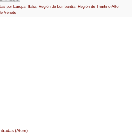
as por Europa
,
Italia
,
Región de Lombardía
,
Región de Trentino-Alto
de Véneto
ntradas (Atom)