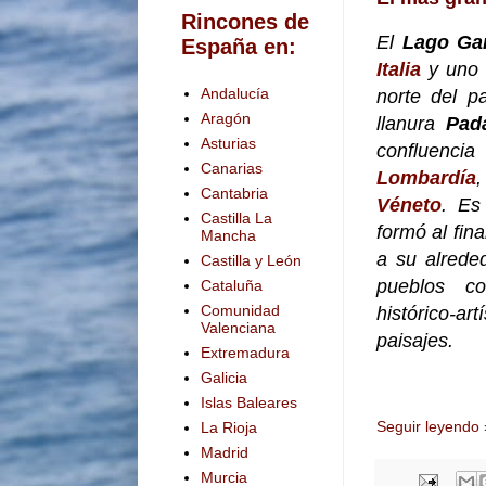
Rincones de
El
Lago Ga
España en:
Italia
y uno 
Andalucía
norte del p
Aragón
llanura
Pad
Asturias
confluenci
Canarias
Lombardía
Cantabria
Véneto
. Es
Castilla La
formó al fina
Mancha
a su alrede
Castilla y León
pueblos co
Cataluña
Comunidad
histórico-
Valenciana
paisajes.
Extremadura
Galicia
Islas Baleares
Seguir leyendo 
La Rioja
Madrid
Murcia