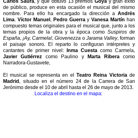
Carlos Saura
, y que obtuvo 13 premios
Goya
y gran éxito
de público, produce en esta ocasión el musical del mismo
nombre. Para ello ha encargado la dirección a
Andrés
Lima
.
Víctor Manuel
,
Pedro Guerra
y
Vanesa Martín
han
compuesto temas originales para el musical que, junto a los
temas propios de la obra y la época como
Suspiros de
España
,
¡Ay, Carmela!
,
Giovenezza
o
Jarama Valley
, forman
el paisaje sonoro. El reparto lo configuran intérpretes y
cantantes de primer nivel:
Inma Cuesta
como Carmela,
Javier Gutiérrez
como Paulino y
Marta Ribera
como
Narradora-Gustavete,
El musical se representa en el
Teatro Reina Victoria
de
Madrid
, situado en el número 24 de la Carrera de San
Jerónimo desde el 10 de abril hasta el 26 de mayo de 2013.
Localiza el destino en el mapa: