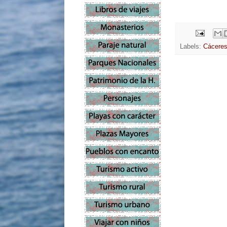
Labels:
Cácere