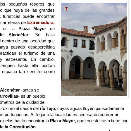
os pequeños tesoros que
ero que huya de las grandes
 turísticas puede encontrar
 carreteras de
Extremadura
.
s es la
Plaza Mayor
de
de Alconétar
. Se halla
 centro de una localidad que
haya pasado desapercibida
ractican el turismo de una
 y estresante. En cambio,
cerquen hasta ella podrán
n espacio tan sencillo como
 Alconétar
-antes se
rrovillas
- es un pueblo
lómetros de la ciudad de
próximo al cauce del
río Tajo
, cuyas aguas fluyen pausadamente
as portuguesas. Al llegar a la localidad es necesario recorrer un
llejuelas hasta encontrar la
Plaza Mayor,
que en este caso tiene por
de la Constitución
.