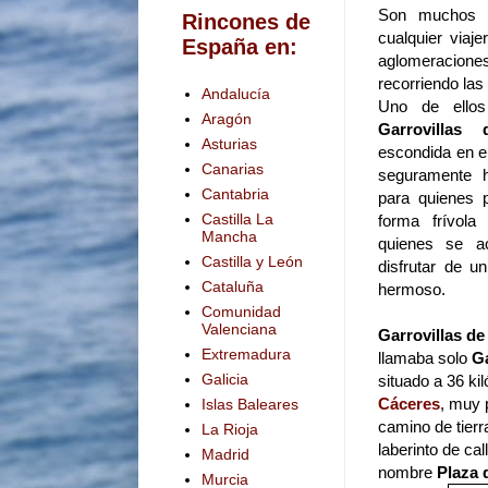
Son muchos l
Rincones de
cualquier viaj
España en:
aglomeraciones
recorriendo las
Andalucía
Uno de ello
Aragón
Garrovillas 
Asturias
escondida en el
Canarias
seguramente 
Cantabria
para quienes p
Castilla La
forma frívola
Mancha
quienes se a
Castilla y León
disfrutar de u
Cataluña
hermoso.
Comunidad
Valenciana
Garrovillas de
Extremadura
llamaba solo
Ga
Galicia
situado a 36 ki
Cáceres
, muy 
Islas Baleares
camino de tierr
La Rioja
laberinto de ca
Madrid
nombre
Plaza 
Murcia