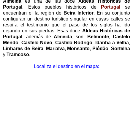
Almeida
es una de las doce
Aldeas Históricas de
Portugal
. Estos pueblos históricos de
Portugal
se
encuentran el la región de
Beira Interior
. En su conjunto
configuran un destino turístico singular en cuyas calles se
respira el testimonio que el paso de los siglos ha ido
dejando en sus piedras. Esas doce
Aldeas Históricas de
Portugal
, además de
Almeida
, son:
Belmonte
,
Castelo
Mendo
,
Castelo Novo
,
Castelo Rodrigo
,
Idanha-a-Velha
,
Linhares de Beira
,
Marialva
,
Monsanto
,
Piódäo
,
Sortelha
y
Tramcoso
.
Localiza el destino en el mapa: