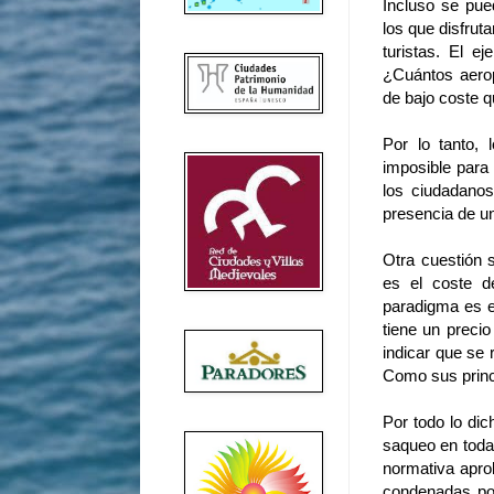
Incluso se pue
los que disfrut
turistas. El e
¿Cuántos aero
de bajo coste q
Por lo tanto, 
imposible para
los ciudadanos
presencia de u
Otra cuestión 
es el coste de
paradigma es el
tiene un preci
indicar que se 
Como sus princi
Por todo lo dic
saqueo en toda 
normativa apro
condenadas por