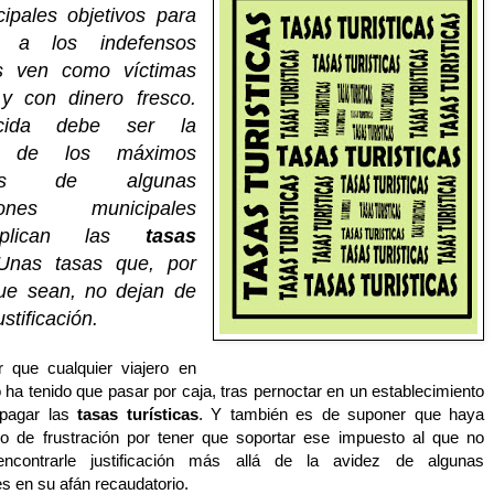
cipales objetivos para
s a los indefensos
os ven como víctimas
 y con dinero fresco.
cida debe ser la
va de los máximos
bles de algunas
ciones municipales
aplican las
tasas
Unas tasas que, por
ue sean, no dejan de
justificación.
 que cualquier viajero en
ha tenido que pasar por caja, tras pernoctar en un establecimiento
 pagar las
tasas turísticas
. Y también es de suponer que haya
o de frustración por tener que soportar ese impuesto al que no
 encontrarle justificación más allá de la avidez de algunas
s en su afán recaudatorio.