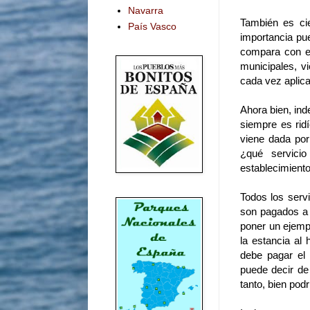
Navarra
También es ci
País Vasco
importancia pue
compara con el
municipales, vi
cada vez aplic
Ahora bien, in
siempre es ridí
viene dada por
¿qué servici
establecimiento
Todos los serv
son pagados a 
poner un ejemp
la estancia al
debe pagar el
puede decir de 
tanto, bien pod