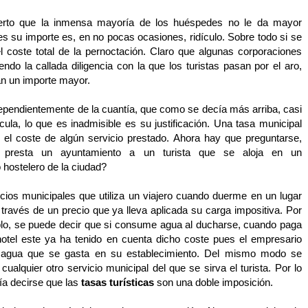
erto que la inmensa mayoría de los huéspedes no le da mayor
s su importe es, en no pocas ocasiones, ridículo. Sobre todo si se
 coste total de la pernoctación. Claro que algunas corporaciones
endo la callada diligencia con la que los turistas pasan por el aro,
an un importe mayor.
dependientemente de la cuantía, que como se decía más arriba, casi
cula, lo que es inadmisible es su justificación. Una tasa municipal
 el coste de algún servicio prestado. Ahora hay que preguntarse,
o presta un ayuntamiento a un turista que se aloja en un
 hostelero de la ciudad?
icios municipales que utiliza un viajero cuando duerme en un lugar
través de un precio que ya lleva aplicada su carga impositiva. Por
lo, se puede decir que si consume agua al ducharse, cuando paga
 hotel este ya ha tenido en cuenta dicho coste pues el empresario
 agua que se gasta en su establecimiento. Del mismo modo se
cualquier otro servicio municipal del que se sirva el turista. Por lo
ría decirse que las
tasas turísticas
son una doble imposición.