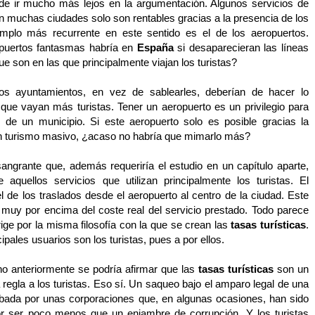
de ir mucho más lejos en la argumentación. Algunos servicios de
an muchas ciudades solo son rentables gracias a la presencia de los
jemplo más recurrente en este sentido es el de los aeropuertos.
puertos fantasmas habría en
España
si desaparecieran las líneas
ue son en las que principalmente viajan los turistas?
los ayuntamientos, en vez de sablearles, deberían de hacer lo
 que vayan más turistas. Tener un aeropuerto es un privilegio para
 de un municipio. Si este aeropuerto solo es posible gracias la
n turismo masivo, ¿acaso no habría que mimarlo más?
sangrante que, además requeriría el estudio en un capítulo aparte,
 aquellos servicios que utilizan principalmente los turistas. El
 de los traslados desde el aeropuerto al centro de la ciudad. Este
o muy por encima del coste real del servicio prestado. Todo parece
rige por la misma filosofía con la que se crean las
tasas turísticas
.
pales usuarios son los turistas, pues a por ellos.
ho anteriormente se podría afirmar que las
tasas turísticas
son un
regla a los turistas. Eso sí. Un saqueo bajo el amparo legal de una
bada por unas corporaciones que, en algunas ocasiones, han sido
 ser poco menos que un enjambre de corrupción. Y los turistas