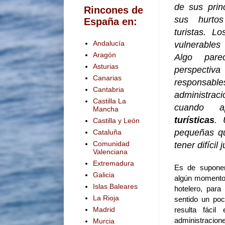
de sus prin
Rincones de
sus hurto
España en:
turistas. L
Andalucía
vulnerables
Aragón
Algo pare
Asturias
perspecti
Canarias
responsa
Cantabria
administra
Castilla La
cuando 
Mancha
turísticas
. 
Castilla y León
pequeñas q
Cataluña
Comunidad
tener difícil 
Valenciana
Extremadura
Es de suponer
Galicia
algún momento 
Islas Baleares
hotelero, para
La Rioja
sentido un poc
resulta fácil
Madrid
administracione
Murcia