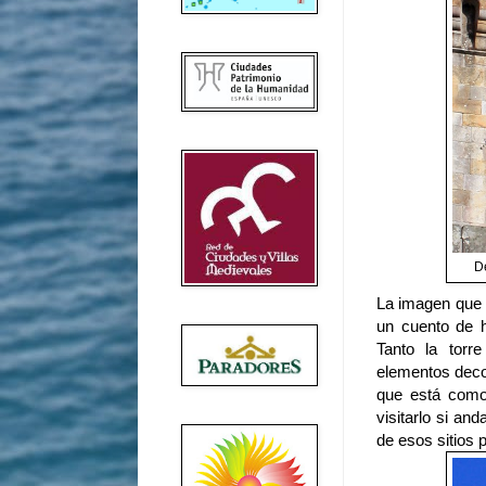
De
La imagen que 
un cuento de h
Tanto la torr
elementos decor
que está como
visitarlo si a
de esos sitios 