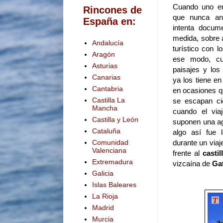
Cuando uno em
Rincones de
que nunca ant
España en:
intenta docum
medida, sobre 
Andalucía
turístico con 
Aragón
ese modo, cu
Asturias
paisajes y los
Canarias
ya los tiene en
Cantabria
en ocasiones q
Castilla La
se escapan ci
Mancha
cuando el vi
Castilla y León
suponen una ag
Cataluña
algo así fue 
durante un viaj
Comunidad
Valenciana
frente al
casti
Extremadura
vizcaína de
Ga
Galicia
Islas Baleares
La Rioja
Madrid
Murcia