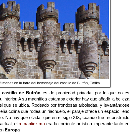
Almenas en la torre del homenaje del castillo de Butrón, Gatika.
l
castillo de Butrón
es de propiedad privada, por lo que no es
su interior. A su magnífica estampa exterior hay que añadir la belleza
 el que se ubica. Rodeado por frondosas arboledas, y levantándose
ña colina que rodea un riachuelo, el paraje ofrece un espacio lleno
o. No hay que olvidar que en el siglo XIX, cuando fue reconstruido
actual, el
romanticismo
era la corriente artística imperante tanto en
en
Europa