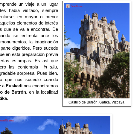
prende un viaje a un lugar
es había visitado, siempre
entarse, en mayor o menor
aquellos elementos de interés
los que se va a encontrar. De
ando se enfrenta ante los
 monumentos, la imaginación
 parte digeridos. Pero sucede
ue en esta preparación previa
ertas estampas. Es así que
ajero las contempla
in situ
,
radable sorpresa. Pues bien,
lo que nos sucedió cuando
e a
Euskadi
nos encontramos
llo de Butrón
, en la localidad
tika
.
Castillo de Butrón, Gatika, Vizcaya.