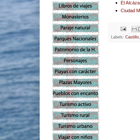
El Alcáza
Ciudad Me
Labels:
Castillo