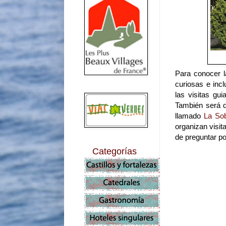
Para conocer 
curiosas e inc
las visitas gu
También será d
llamado
La Sob
organizan visit
de preguntar p
Categorías