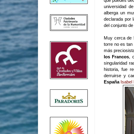
que puedes dedi
universidad d
alberga un mus
declarada por 
del conjunto d
Muy cerca de
torre no es tan
más preciosist
los Francos
, 
singularidad r
historia, fue 
derruirse y ca
España
Isabel 