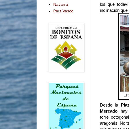
los que todav
Navarra
inclinación que
País Vasco
Est
Desde la
Pla
Mercado
, hay
torre octogona
aragonés. No te