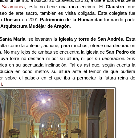
car un tiempo a buscar su calavera. Eso sí, a diferencia de la de la
e
Salamanca
, esta no tiene una rana encima. El
Claustro
, que
eo de arte sacro, también es visita obligada. Esta colegiata fue
la
Unesco
en 2001
Patrimonio de la Humanidad
formando parte
e
Arquitectura Mudéjar de Aragón
.
Santa María
, se levantan la
iglesia y torre de San Andrés
. Esta
 alta como la anterior, aunque, para muchos, ofrece una decoración
a. No muy lejos de ambas se encuentra la iglesia de
San Pedro de
cuya torre no destaca ni por su altura, ni por su decoración. Sus
adica en su acentuada inclinación. Tal es así que, según cuenta la
reducida en ocho metros su altura ante el temor de que pudiera
er sobre el palacio en el que iba a pernoctar la futura reina de
II
.