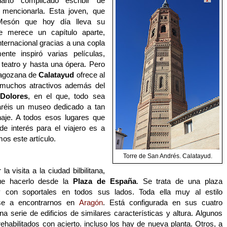
arto complicado escribir de
 mencionarla. Esta joven, que
 Mesón que hoy día lleva su
 merece un capítulo aparte,
ternacional gracias a una copla
ente inspiró varias películas,
 teatro y hasta una ópera. Pero
aragozana de
Calatayud
ofrece al
s muchos atractivos además del
Dolores
, en el que, todo sea
aréis un museo dedicado a tan
naje. A todos esos lugares que
e interés para el viajero es a
os este artículo.
Torre de San Andrés. Calatayud.
a visita a la ciudad bilbilitana,
ue hacerlo desde la
Plaza de España
. Se trata de una plaza
y con soportales en todos sus lados. Toda ella muy al estilo
ese a encontrarnos en
Aragón
. Está configurada en sus cuatro
a serie de edificios de similares características y altura. Algunos
rehabilitados con acierto. incluso los hay de nueva planta. Otros, a