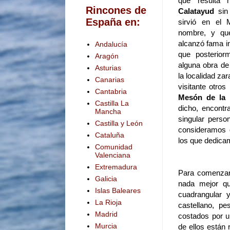
que resulta h
Rincones de
Calatayud
sin
España en:
sirvió en el
nombre, y que
alcanzó fama in
Andalucía
que posteriorm
Aragón
alguna obra de
Asturias
la localidad z
Canarias
visitante otro
Cantabria
Mesón de la 
Castilla La
dicho, encontr
Mancha
singular perso
Castilla y León
consideramos d
Cataluña
los que dedicam
Comunidad
Valenciana
Extremadura
Para comenzar l
Galicia
nada mejor q
Islas Baleares
cuadrangular 
La Rioja
castellano, p
Madrid
costados por un
Murcia
de ellos están 