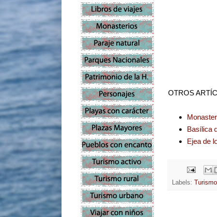
OTROS ARTÍC
Monasteri
Basílica 
Ejea de l
Labels:
Turismo 