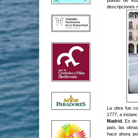
pueblo de es
descripciones m
La obra fue co
1777, a instanc
Madrid
. Es de
país, las obr
hace ahora po