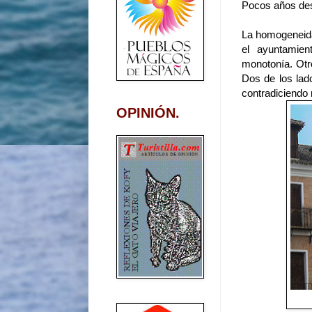
Pocos años des
La homogeneidad
el ayuntamien
monotonía. Otr
Dos de los lad
contradiciendo 
OPINIÓN.