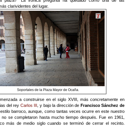
ta plaza?” La irónica pregunta ha quedado como una de las
ás clarividentes del lugar.
Soportales de la Plaza Mayor de Ocaña.
menzada a construirse en el siglo XVIII, más concretamente en
ias del rey
Carlos III
, y bajo la dirección de
Francisco Sánchez de
 estilo barroco, aunque, como tantas veces ocurre en este nuestro
as no se completaron hasta mucho tiempo después. Fue en 1961,
co más de medio siglo cuando se terminó de cerrar el recinto.