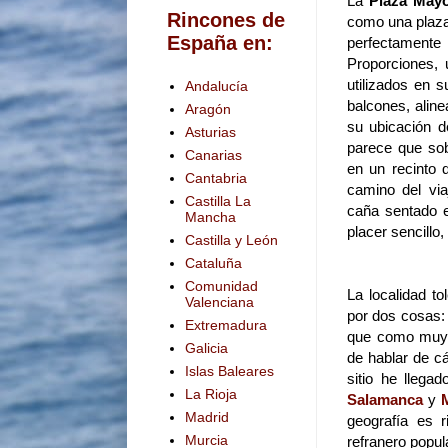
La
Plaza May
Rincones de
como una plaza
España en:
perfectament
Proporciones, 
utilizados en 
Andalucía
balcones, aline
Aragón
su ubicación d
Asturias
parece que sob
Canarias
en un recinto 
Cantabria
camino del via
Castilla La
caña sentado 
Mancha
placer sencillo,
Castilla y León
Cataluña
Comunidad
La localidad t
Valenciana
por dos cosas: 
Extremadura
que como muy b
Galicia
de hablar de cá
Islas Baleares
sitio he llega
La Rioja
Salamanca
y
Madrid
geografía es 
Murcia
refranero popula