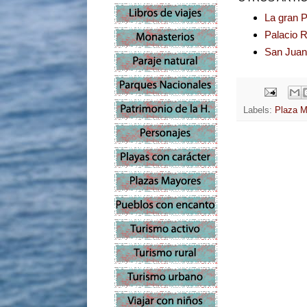
La gran P
Palacio R
San Juan 
Labels:
Plaza M