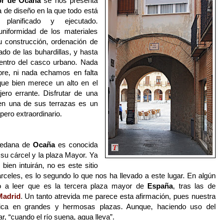
or de Ocaña
se nos presenta
 de diseño en la que todo está
e planificado y ejecutado.
uniformidad de los materiales
su construcción, ordenación de
ado de las buhardillas, y hasta
entro del casco urbano. Nada
re, ni nada echamos en falta
que bien merece un alto en el
jero errante. Disfrutar de una
en una de sus terrazas es un
 pero extraordinario.
oledana de
Ocaña
es conocida
su cárcel y la plaza Mayor. Ya
ien intuirán, no es este sitio
rceles, es lo segundo lo que nos ha llevado a este lugar. En algún
do a leer que es la tercera plaza mayor de
España
, tras las de
Madrid
. Un tanto atrevida me parece esta afirmación, pues nuestra
rica en grandes y hermosas plazas. Aunque, haciendo uso del
r, “cuando el río suena, agua lleva”.