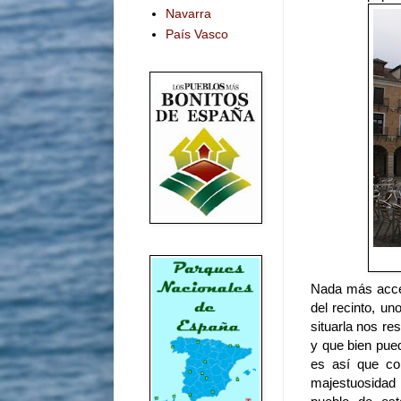
Navarra
País Vasco
Nada más acced
del recinto, u
situarla nos re
y que bien pue
es así que cor
majestuosidad 